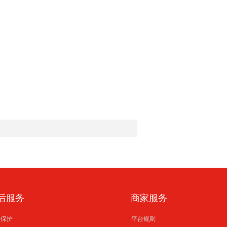
后服务
商家服务
格保护
平台规则