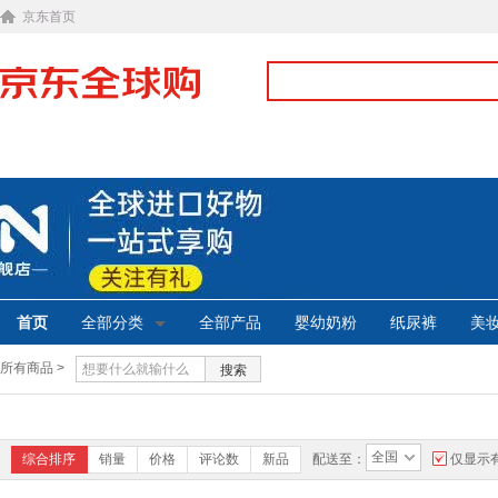
京东首页
首页
全部分类
全部产品
婴幼奶粉
纸尿裤
美
所有商品 >
搜索
全国
综合排序
销量
价格
评论数
新品
配送至：
仅显示