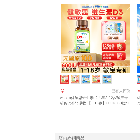
￥
已有
人评价
witsbb健敏思维生素d3儿童3-12岁敏宝专
w
研促钙补钙吸收 【1-18岁】600IU 60粒*1
钙
瓶 晒评返10元
店内热销商品