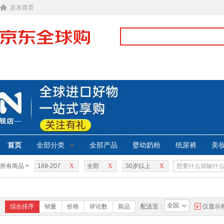
京东首页
首页
全部分类
全部产品
婴幼奶粉
纸尿裤
美
所有商品 >
169-207
X
全部
X
30岁以上
X
全国
综合排序
销量
价格
评论数
新品
配送至：
仅显示