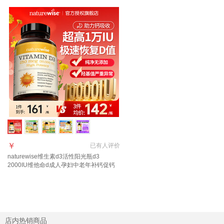
￥
已有
人评价
naturewise维生素d3活性阳光瓶d3
2000IU维他命d成人孕妇中老年补钙促钙
吸收 【1万IU】极速补VD 严重缺乏补充
180粒*1瓶
店内热销商品