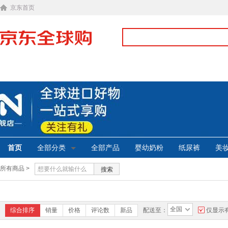
京东首页
首页
全部分类
全部产品
婴幼奶粉
纸尿裤
美
所有商品 >
搜索
全国
综合排序
销量
价格
评论数
新品
配送至：
仅显示