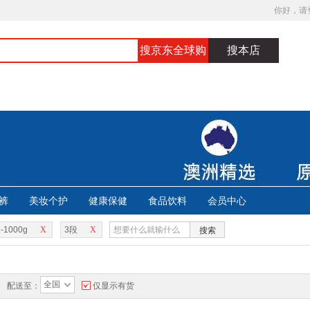
你好，请
搜京东全球购
搜本店
裤
美妆个护
健康保健
食品饮料
会员中心
-1000g
X
3段
X
搜索
全国
配送至：
仅显示有货