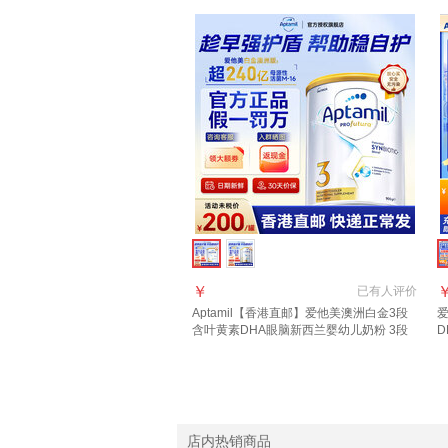
￥
已有
人评价
Aptamil【香港直邮】爱他美澳洲白金3段
爱
含叶黄素DHA眼脑新西兰婴幼儿奶粉 3段
D
900g 1罐 2027年10月
进
店内热销商品