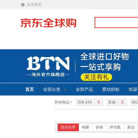
京东首页
首页
全部分类
全部产品
婴幼奶粉
纸尿
所有商品 >
209-243
X
其他
X
801
综合排序
销量
价格
评论数
新品