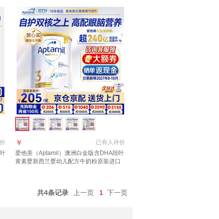
￥
价
已有
人评价
段叶
爱他美（Aptamil）澳洲白金版含DHA段叶
黄素婴新西兰婴幼儿配方牛奶粉原装进口
月】
3段【推荐9罐 膨胀金立省10元/罐】效期
27年6月
共4条记录
上一页
1
下一页