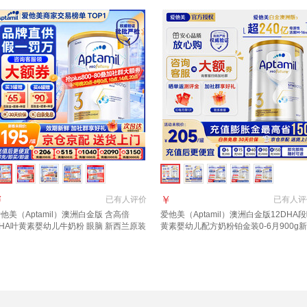
￥
￥
已有
人评价
已有
人评
他美（Aptamil）澳洲白金版 含高倍
爱他美（Aptamil）澳洲白金版12DHA
HA叶黄素婴幼儿牛奶粉 眼脑 新西兰原装
黄素婴幼儿配方奶粉铂金装0-6月900g新
口 3段【咨询领大额券】效期28年4月
西兰 3段 900g 1罐 【效期至27年8-10