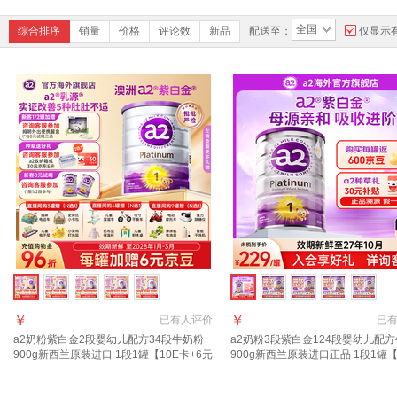
全国
综合排序
销量
价格
评论数
新品
配送至：
仅显示
￥
￥
已有
人评价
已
a2奶粉紫白金2段婴幼儿配方34段牛奶粉
a2奶粉3段紫白金124段婴幼儿配
900g新西兰原装进口 1段1罐【10E卡+6元
900g新西兰原装进口正品 1段1罐
京豆】27年10月
礼+返京豆】