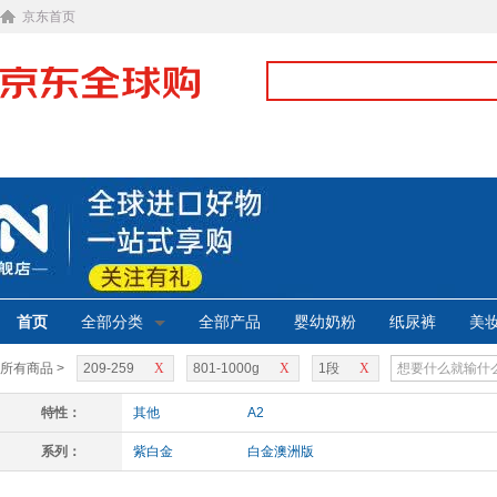
京东首页
首页
全部分类
全部产品
婴幼奶粉
纸尿裤
美
所有商品 >
209-259
X
801-1000g
X
1段
X
特性：
其他
A2
系列：
紫白金
白金澳洲版