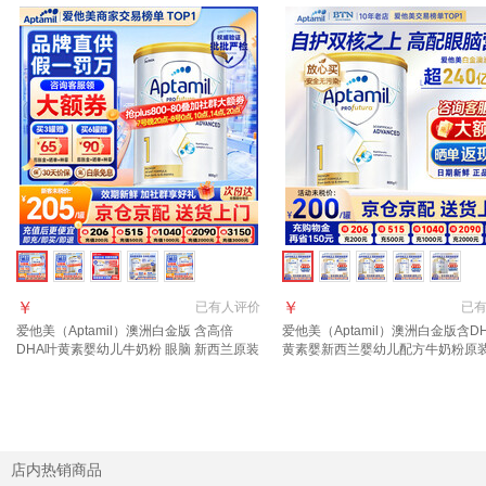
￥
￥
已有
人评价
已
爱他美（Aptamil）澳洲白金版 含高倍
爱他美（Aptamil）澳洲白金版含D
DHA叶黄素婴幼儿牛奶粉 眼脑 新西兰原装
黄素婴新西兰婴幼儿配方牛奶粉原
进口 1段 1罐 800g 【晒单每罐返】效期28
1段【官方正品 多买多返现】效期2
年3月
店内热销商品