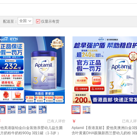
全国
配送至：
仅显示有货
￥
￥
已有
人评价
已有
人评
爱他美港版铂金白金装致亲婴幼儿益生菌
Aptamil【香港直邮】爱他美澳洲白金3
方奶粉牛奶粉900g 3段1罐（1-3岁 ）
含叶黄素DHA眼脑新西兰婴幼儿奶粉 3