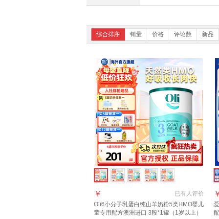
综合排序
销量
价格
评论数
新品
￥
已有
人评价
Oli6小分子乳蛋白纯山羊奶粉5类HMO婴儿
童专用配方澳洲进口 3段*1罐（1岁以上）
配