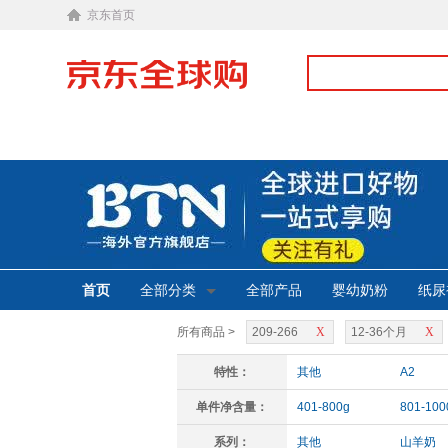
京东首页
首页
全部分类
全部产品
婴幼奶粉
纸尿
所有商品 >
209-266
X
12-36个月
X
特性：
其他
A2
单件净含量：
401-800g
801-100
系列：
其他
山羊奶