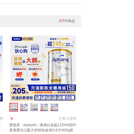
共
7
件商品
￥
价
已有
人评价
段
爱他美（Aptamil）澳洲白金版12DHA段叶
段
黄素婴幼儿配方奶粉铂金装0-6月900g新