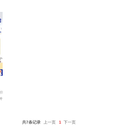
西兰 3段 900g 1罐 【效期至27年8-10月】
价
叶
口
共7条记录
上一页
1
下一页