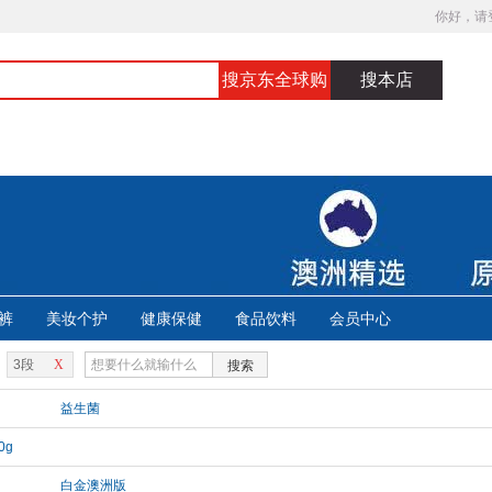
你好，请
搜京东全球购
搜本店
裤
美妆个护
健康保健
食品饮料
会员中心
3段
X
搜索
益生菌
0g
白金澳洲版