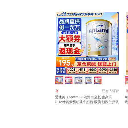
28.2到期
【
￥
已有
人评价
爱他美（Aptamil）澳洲白金版 含高倍
可
DHA叶黄素婴幼儿牛奶粉 眼脑 新西兰原装
乳
进口 3段【咨询领大额券】效期28年4月
口