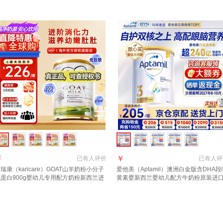
效期27年6月】
900g 1罐 2027年10月
￥
￥
已有
人评价
已有
人评
瑞康（karicare）GOAT山羊奶粉小分子
爱他美（Aptamil）澳洲白金版含DHA段
蛋白900g婴幼儿专用配方奶粉新西兰进
黄素婴新西兰婴幼儿配方牛奶粉原装进
 3段1罐【27年6月到期】
3段【推荐9罐 膨胀金立省10元/罐】效期
27年6月