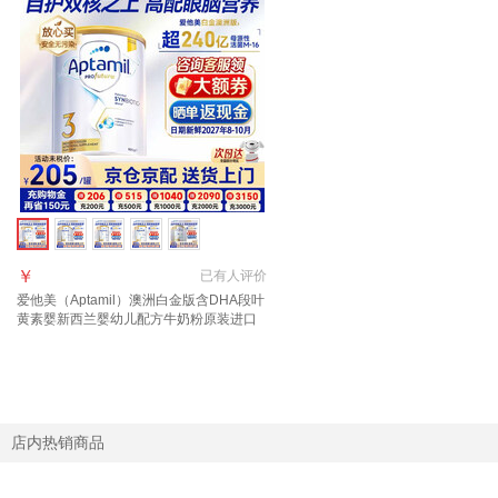
￥
已有
人评价
爱他美（Aptamil）澳洲白金版含DHA段叶
黄素婴新西兰婴幼儿配方牛奶粉原装进口
3段【推荐9罐 膨胀金立省10元/罐】效期
27年6月
店内热销商品