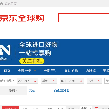
京东首页
首页
全部分类
全部产品
婴幼奶粉
纸尿裤
美
所有商品 >
209-266
X
其他
X
801-1000g
X
3段
X
系列：
其他
白金澳洲版
全国