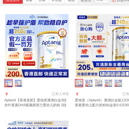
综合排序
销量
价格
评论数
新品
配送至：
仅显示
￥
￥
已有
人评价
已
Aptamil【香港直邮】爱他美澳洲白金3段
爱他美（Aptamil）澳洲白金版12D
含叶黄素DHA眼脑新西兰婴幼儿奶粉 3段
黄素婴幼儿配方奶粉铂金装0-6月90
900g 1罐 2027年10月
西兰 3段 900g 1罐 【效期至27年8