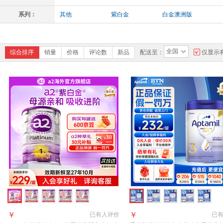
系列：
其他
紫白金
白金澳洲版
全国
综合排序
销量
价格
评论数
新品
配送至：
仅显示
￥
￥
已有
人评价
已