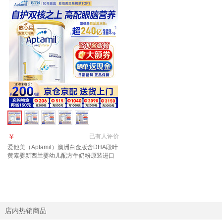
￥
已有
人评价
爱他美（Aptamil）澳洲白金版含DHA段叶
黄素婴新西兰婴幼儿配方牛奶粉原装进口
1段【官方正品 多买多返现】效期27年6月
店内热销商品