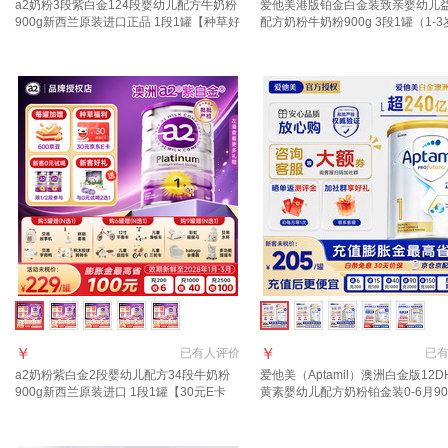
a2奶粉3段紫白金124段婴幼儿配方牛奶粉
爱他美港版铂金白金装致亲婴幼儿
900g新西兰原装进口正品 1段1罐【种草好
配方奶粉牛奶粉900g 3段1罐（1-3
礼+返京豆】
【效期27年6月】
￥
￥
已有
人评价
已
a2奶粉紫白金2段婴幼儿配方34段牛奶粉
爱他美（Aptamil）澳洲白金版12D
900g新西兰原装进口 1段1罐【30元E卡
黄素婴幼儿配方奶粉铂金装0-6月90
+充值立减6元】27年10月
西兰 1段 800g 1罐 【效期至27年7