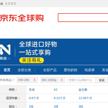
京东首页
首页
全部分类
全部产品
婴幼奶粉
纸尿裤
美
所有商品 >
209-266
X
801-1000g
X
搜索
特性：
其他
A2
益生菌
适用年龄：
0-6个月
6-12个月
12-36个月
段位：
1段
2段
3段