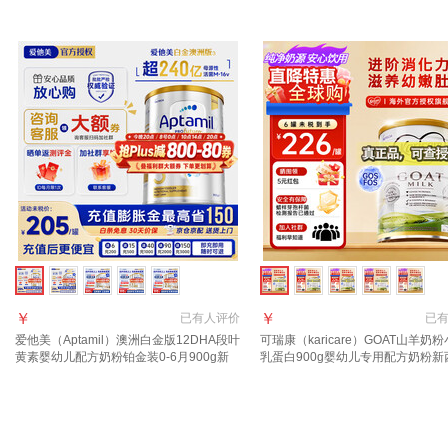
28.2到期
【效期27年6月】
￥
￥
已有
人评价
已
爱他美（Aptamil）澳洲白金版12DHA段叶
可瑞康（karicare）GOAT山羊奶
黄素婴幼儿配方奶粉铂金装0-6月900g新
乳蛋白900g婴幼儿专用配方奶粉新
西兰 3段 900g 1罐 【效期至27年8-10月】
口 3段1罐【27年6月到期】