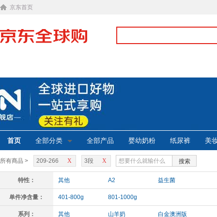
京东首页
首页
全部分类
全部产品
婴幼奶粉
纸尿裤
美
所有商品 >
209-266
X
3段
X
搜索
特性：
其他
A2
益生菌
单件净含量：
401-800g
801-1000g
系列：
其他
山羊奶
白金澳洲版