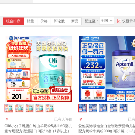
全国
综合排序
销量
价格
评论数
新品
配送至：
仅显示
￥
￥
已有
人评价
已
Oli6小分子乳蛋白纯山羊奶粉5类HMO婴儿
爱他美港版铂金白金装致亲婴幼儿
童专用配方澳洲进口 3段*1罐（1岁以上）
配方奶粉牛奶粉900g 3段1罐（1-3