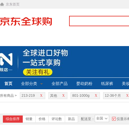
京东首页
首页
全部分类
全部产品
婴幼奶粉
纸尿裤
美
所有商品 >
213-219
X
其他
X
801-1000g
X
12-36个月
X
全国
综合排序
销量
价格
评论数
新品
配送至：
仅显示