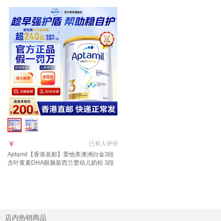
￥
已有
人评价
Aptamil【香港直邮】爱他美澳洲白金3段
含叶黄素DHA眼脑新西兰婴幼儿奶粉 3段
900g 1罐 2027年10月
店内热销商品