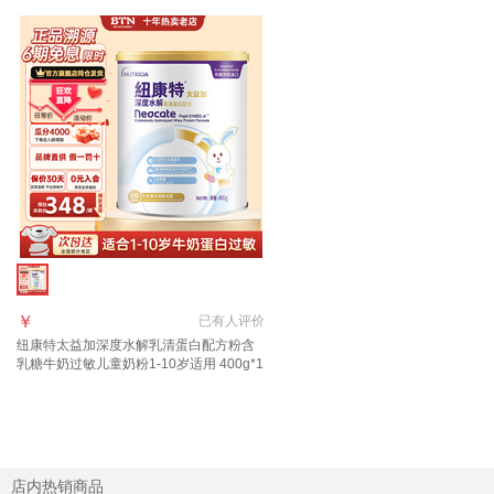
￥
已有
人评价
纽康特太益加深度水解乳清蛋白配方粉含
乳糖牛奶过敏儿童奶粉1-10岁适用 400g*1
罐
店内热销商品