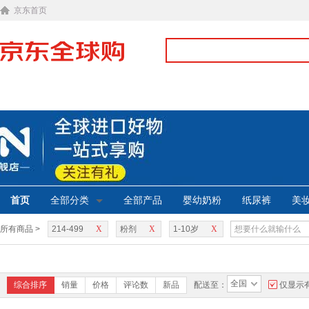
京东首页
首页
全部分类
全部产品
婴幼奶粉
纸尿裤
美
所有商品 >
214-499
X
粉剂
X
1-10岁
X
全国
综合排序
销量
价格
评论数
新品
配送至：
仅显示