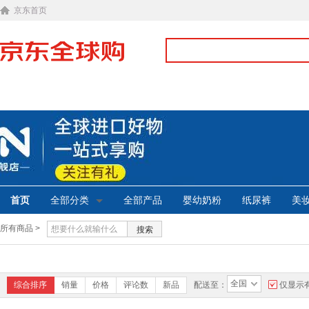
京东首页
首页
全部分类
全部产品
婴幼奶粉
纸尿裤
美
所有商品 >
搜索
全国
综合排序
销量
价格
评论数
新品
配送至：
仅显示