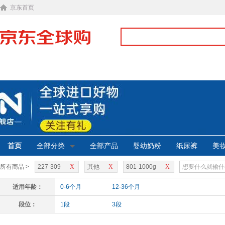
京东首页
首页
全部分类
全部产品
婴幼奶粉
纸尿裤
美
所有商品 >
227-309
X
其他
X
801-1000g
X
适用年龄：
0-6个月
12-36个月
段位：
1段
3段