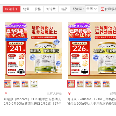
全国
综合排序
销量
价格
评论数
新品
配送至：
仅显示
￥
￥
已有
人评价
已
可瑞康（karicare）GOAT山羊奶粉婴幼儿
可瑞康（karicare）GOAT山羊奶
1段0-6月900g 新西兰进口 1段1罐 【27年
乳蛋白900g婴幼儿专用配方奶粉新
7月到期】
口 3段1罐【27年6月到期】