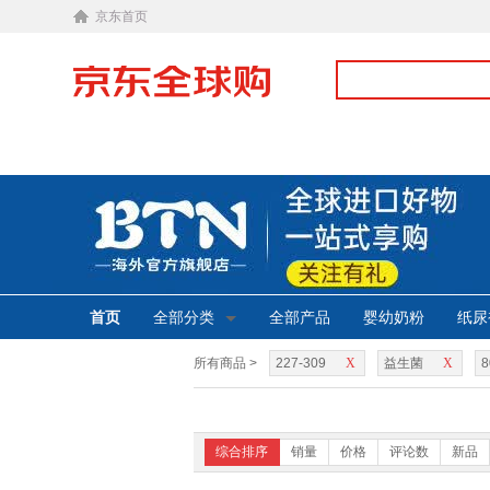
京东首页
首页
全部分类
全部产品
婴幼奶粉
纸尿
所有商品 >
227-309
X
益生菌
X
8
综合排序
销量
价格
评论数
新品