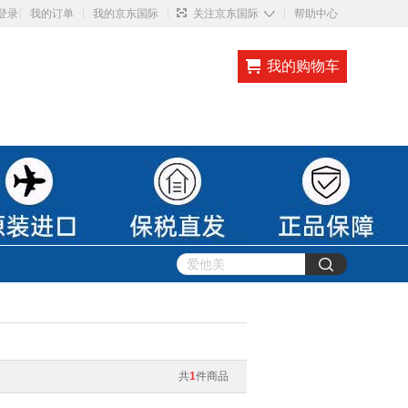
◇
登录
我的订单
我的京东国际
关注京东国际
帮助中心
我的购物车
共
1
件商品