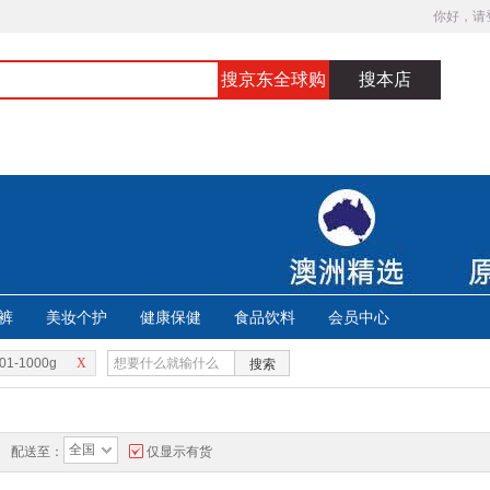
你好，请
搜京东全球购
搜本店
裤
美妆个护
健康保健
食品饮料
会员中心
01-1000g
X
搜索
全国
配送至：
仅显示有货