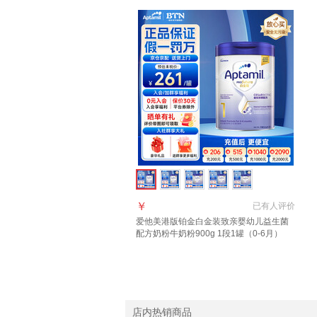
￥
已有
人评价
爱他美港版铂金白金装致亲婴幼儿益生菌
配方奶粉牛奶粉900g 1段1罐（0-6月）
【效期27年6月】
店内热销商品