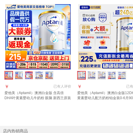
￥
￥
已有
人评价
已
爱他美（Aptamil）澳洲白金版 含高倍
爱他美（Aptamil）澳洲白金版12D
DHA叶黄素婴幼儿牛奶粉 眼脑 新西兰原装
黄素婴幼儿配方奶粉铂金装0-6月90
进口 1段 900g 1罐 【咨询领大额劵 入社群
西兰 1段 900g 1罐 【效期27年11
享好礼】
群更优惠】
店内热销商品