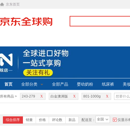
京东首页
首页
全部分类
全部产品
婴幼奶粉
纸尿裤
美
所有商品 >
243-279
X
白金澳洲版
X
801-1000g
X
全国
综合排序
销量
价格
评论数
新品
配送至：
仅显示