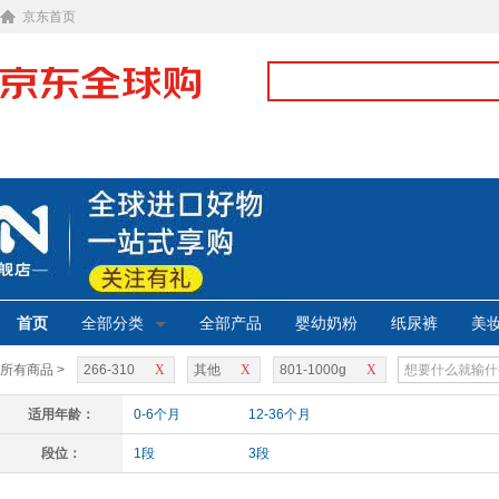
京东首页
首页
全部分类
全部产品
婴幼奶粉
纸尿裤
美
所有商品 >
266-310
X
其他
X
801-1000g
X
适用年龄：
0-6个月
12-36个月
段位：
1段
3段