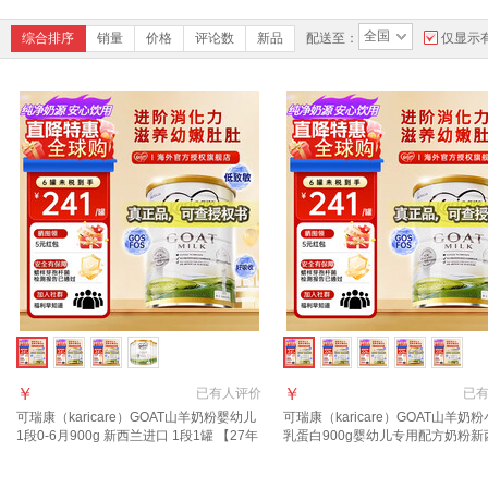
全国
综合排序
销量
价格
评论数
新品
配送至：
仅显示
￥
￥
已有
人评价
已
可瑞康（karicare）GOAT山羊奶粉婴幼儿
可瑞康（karicare）GOAT山羊奶
1段0-6月900g 新西兰进口 1段1罐 【27年
乳蛋白900g婴幼儿专用配方奶粉新
7月到期】
口 1段1罐 【27年7月到期】