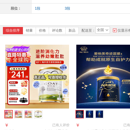
段位：
1段
3段
全国
综合排序
销量
价格
评论数
新品
配送至：
仅显示
￥
￥
已有
人评价
已