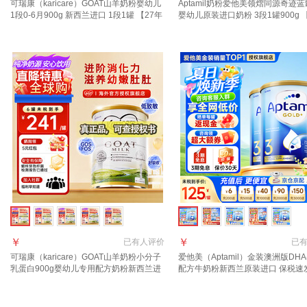
可瑞康（karicare）GOAT山羊奶粉婴幼儿
Aptamil奶粉爱他美领熠同源奇迹蓝
1段0-6月900g 新西兰进口 1段1罐 【27年
婴幼儿原装进口奶粉 3段1罐900g 
7月到期】
页领券下单】 效期至2027.12
￥
￥
已有
人评价
已
可瑞康（karicare）GOAT山羊奶粉小分子
爱他美（Aptamil）金装澳洲版DH
乳蛋白900g婴幼儿专用配方奶粉新西兰进
配方牛奶粉新西兰原装进口 保税速
口 1段1罐 【27年7月到期】
胀金+咨询大额券】3段2罐