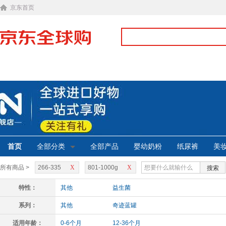
京东首页
首页
全部分类
全部产品
婴幼奶粉
纸尿裤
美
所有商品 >
266-335
X
801-1000g
X
搜索
特性：
其他
益生菌
系列：
其他
奇迹蓝罐
适用年龄：
0-6个月
12-36个月