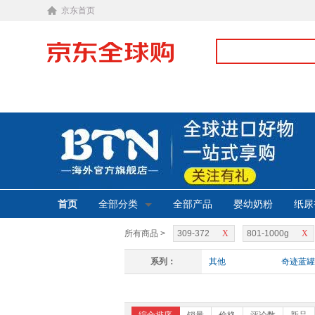
京东首页
首页
全部分类
全部产品
婴幼奶粉
纸尿
所有商品 >
309-372
X
801-1000g
X
系列：
其他
奇迹蓝罐