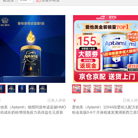
配送至：
仅显示有货
￥
￥
已有
人评价
已有
人评
他美（Aptamil）领熠同源奇迹蓝罐HMO
爱他美（Aptamil）1DHA段婴幼儿配方
婴幼成长奶粉增强免疫力高倍益生元原装
粉金装版0-6个月保税速发澳洲新西兰原
口 1段 1罐【效期至2027.11】 品牌直供
进口 【咨询领大额券】1段2罐(0-6月)
假一罚万