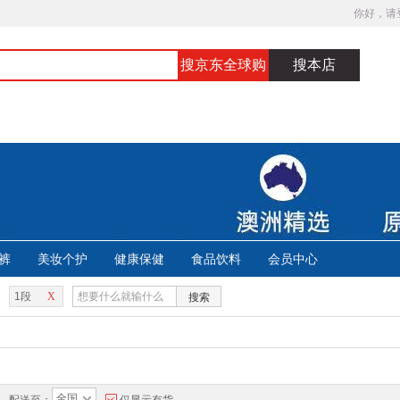
你好，请
搜京东全球购
搜本店
裤
美妆个护
健康保健
食品饮料
会员中心
1段
X
搜索
全国