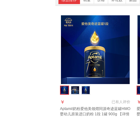
综合排序
销量
价格
评论数
新品
￥
已有
人评价
Aptamil奶粉爱他美领熠同源奇迹蓝罐HMO
爱
婴幼儿原装进口奶粉 1段 1罐 900g 【详情
页领券下单】 效期至2027.11
进