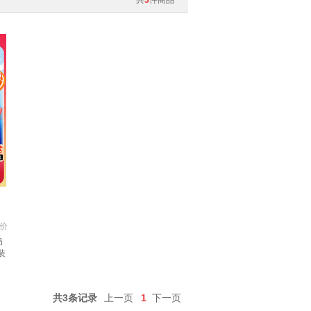
共
3
件商品
价
奶
装
共3条记录
上一页
1
下一页