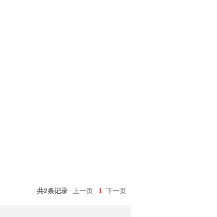
共2条记录
上一页
1
下一页