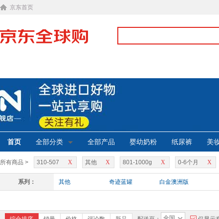
京东首页
首页
全部分类
全部产品
婴幼奶粉
纸尿裤
美
所有商品 >
310-507
X
其他
X
801-1000g
X
0-6个月
X
系列：
其他
奇迹蓝罐
白金澳洲版
全国