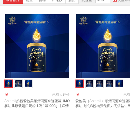
综合排序
销量
价格
评论数
新品
配送至：
仅显示
￥
￥
已有
人评价
已
Aptamil奶粉爱他美领熠同源奇迹蓝罐HMO
爱他美（Aptamil）领熠同源奇迹蓝
婴幼儿原装进口奶粉 1段 1罐 900g 【详情
婴幼成长奶粉增强免疫力高倍益生
页领券下单】 效期至2027.11
进口 1段 1罐【效期至2027.11】
假一罚万