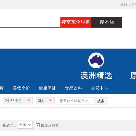
你好，请
搜京东全球购
搜本店
裤
美妆个护
健康保健
食品饮料
会员中心
24-36个月
X
3段
X
搜索
全国
配送至：
仅显示有货