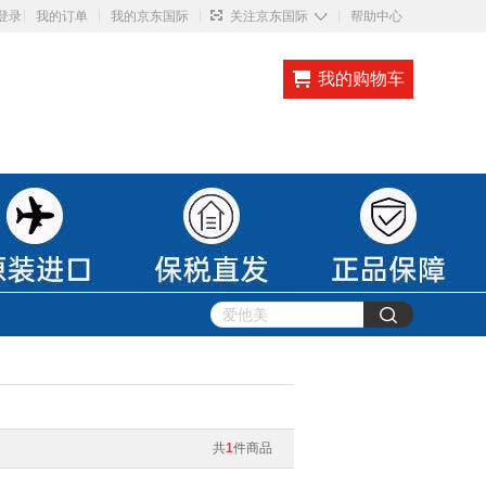
◇
登录
我的订单
我的京东国际
关注京东国际
帮助中心
我的购物车
共
1
件商品