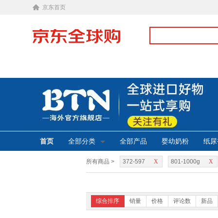
京东首页
首页
全部分类
全部产品
婴幼奶粉
纸尿
所有商品 >
372-597
X
801-1000g
X
综合排序
销量
价格
评论数
新品