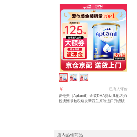
￥
已有
人评价
爱他美（Aptamil）金装DHA婴幼儿配方奶
粉澳洲版包税速发新西兰原装进口升级版
3段 (1岁以上)咨询领大额券 3罐
店内热销商品