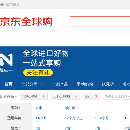
京东首页
首页
全部分类
全部产品
婴幼奶粉
纸尿裤
美
所有商品 >
400-1404
X
801-1000g
X
A2
X
系列：
其他
紫白金
适用年龄：
0-6个月
12个月以上
6-12个月
12
段位：
1段
2段
3段
4段