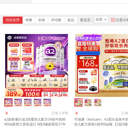
全国
综合排序
销量
价格
评论数
新品
配送至：
仅显示
￥
￥
已有
人评价
已
a2奶粉紫白金2段婴幼儿配方34段牛奶粉
可瑞康（karicare）A2蛋白金装牛
900g新西兰原装进口 4段3罐效期至27年
幼儿配方奶粉1段900g/罐 【1段3