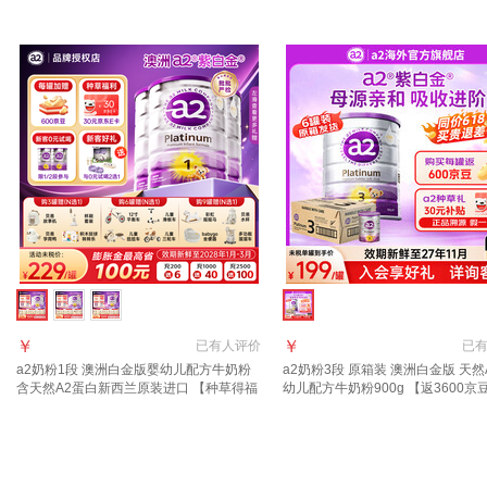
10月
27年7月
￥
￥
已有
人评价
已
a2奶粉1段 澳洲白金版婴幼儿配方牛奶粉
a2奶粉3段 原箱装 澳洲白金版 天然
含天然A2蛋白新西兰原装进口 【种草得福
幼儿配方牛奶粉900g 【返3600京
利 2选1】1段3罐
礼30E卡】3段6罐 原箱装