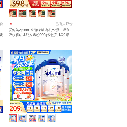
￥
价
已有
人评价
爱他美Aptamil奇迹绿罐 有机A2蛋白温和
装
吸收婴幼儿配方奶粉900g爱他美 1段3罐
种草
【每罐返+集罐赠品】晒图种草返90元