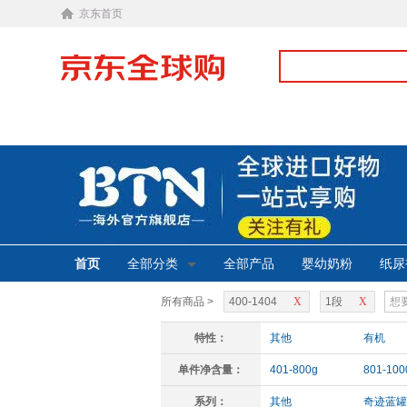
京东首页
首页
全部分类
全部产品
婴幼奶粉
纸尿
所有商品 >
400-1404
X
1段
X
特性：
其他
有机
单件净含量：
401-800g
801-100
系列：
其他
奇迹蓝罐