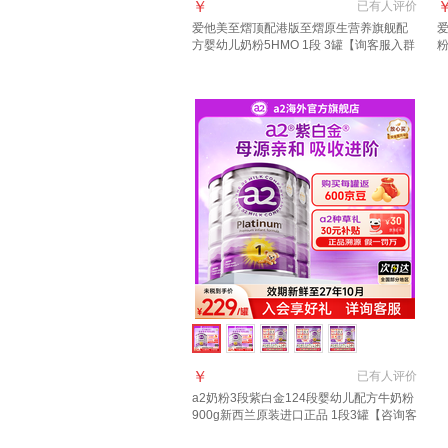
￥
已有
人评价
爱他美至熠顶配港版至熠原生营养旗舰配
爱
方婴幼儿奶粉5HMO 1段 3罐【询客服入群
享优惠】 充值晒图种草返120元
进
￥
已有
人评价
a2奶粉3段紫白金124段婴幼儿配方牛奶粉
900g新西兰原装进口正品 1段3罐【咨询客
服入社群享受福利+18元京豆】