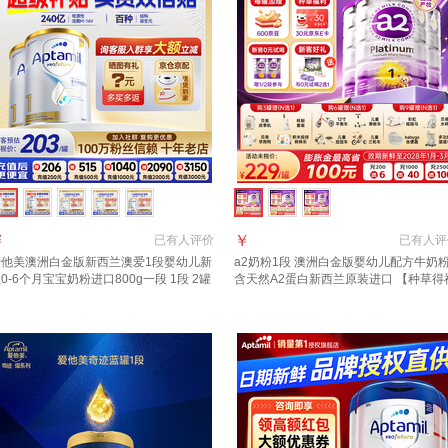
￥
￥
已有
人评价
已有
人评
爱他美澳洲白金版新西兰澳爱1段婴幼儿新
a2奶粉1段 澳洲白金版婴幼儿配方牛奶
0-6个月宝宝奶粉进口800g一段 1段 2罐
含天然A2蛋白新西兰原装进口 【种草得
京东物流 送货到家】 800g
利 2选1】1段3罐