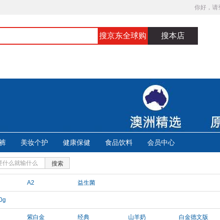
你好，请
搜京东全球购
搜本店
裤
美妆个护
健康保健
食品饮料
会员中心
搜索
A2
益生菌
0g
紫白金
经典
山羊奶
白金德文版