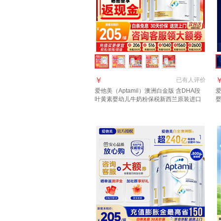
￥
已有
人评价
爱他美（Aptamil）澳洲白金版 含DHA段
爱
叶黄素婴幼儿牛奶粉保税新西兰原装进口
1段 800g 3罐 【询客服领大额劵 入群享好
进
礼】
罐