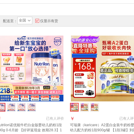
全国
配送至：
仅显示有货
￥
￥
已有
人评价
已有
人评
utrilon诺优能牛栏白金版婴幼儿奶粉1段
可瑞康（karicare）A2蛋白金装牛奶粉
00g 0-6月龄 【好评返现金 效期28.3】1
幼儿配方奶粉1段900g/罐 【1段3罐】到