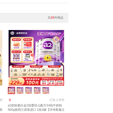
共
25
件商品
￥
价
已有
人评价
婴
a2奶粉紫白金2段婴幼儿配方34段牛奶粉
期
900g新西兰原装进口 1段3罐【详询客服立