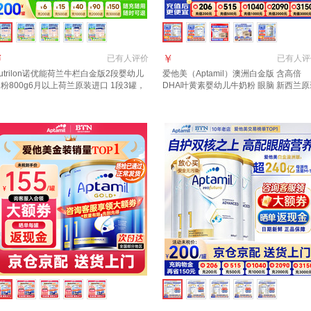
￥
￥
已有
人评价
已有
人评
utrilon诺优能荷兰牛栏白金版2段婴幼儿
爱他美（Aptamil）澳洲白金版 含高倍
粉800g6月以上荷兰原装进口 1段3罐，
DHA叶黄素婴幼儿牛奶粉 眼脑 新西兰原
评返现金【效期至28年3月】
进口 2段 800g 2罐 【入社群享特惠价 
享返现】