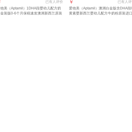
￥
￥
已有
人评价
已有
人评
他美（Aptamil）1DHA段婴幼儿配方奶
爱他美（Aptamil）澳洲白金版含DHA段
粉金装版0-6个月保税速发澳洲新西兰原装
黄素婴新西兰婴幼儿配方牛奶粉原装进
口 【咨询领大额1段3罐(0-6月)
1段 800g 3罐 【品牌直供 询客服领大额
劵】