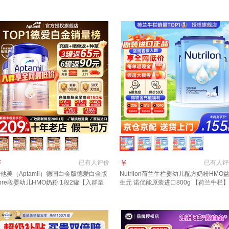
 800g 2罐
27年7月
￥
￥
已有
人评价
已有
人评
他美（Aptamil）德国白金版德爱白金版
Nutrilon荷兰牛栏婴幼儿配方奶粉HMO
pre段婴幼儿HMO奶粉 1段2罐【入群至
生元 诺优能原装进口800g 【荷兰牛栏】
返110】
段3罐 27年5月