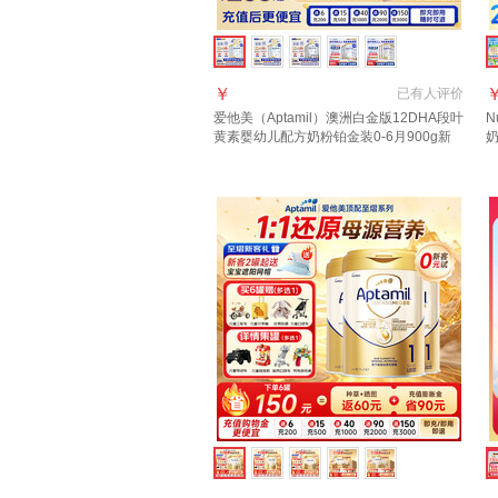
￥
已有
人评价
爱他美（Aptamil）澳洲白金版12DHA段叶
N
黄素婴幼儿配方奶粉铂金装0-6月900g新
奶
西兰 1段 800g 3罐 【返现金叠享大额券】
好