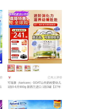
减63元】
￥
价
已有
人评价
益
可瑞康（karicare）GOAT山羊奶粉婴幼儿
1
1段0-6月900g 新西兰进口 1段3罐【27年
7月到期】