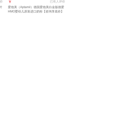
￥
价
已有
人评价
叶
爱他美（Aptamil）德国爱他美白金版德爱
口
HMO婴幼儿原装进口奶粉【咨询享底价】
1段3罐 28年1月 【新客30元+大额劵】