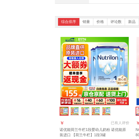
综合排序
销量
价格
评论数
新品
￥
已有
人评价
诺优能荷兰牛栏1段婴幼儿奶粉 诺优能原
N
装进口 【荷兰牛栏】1段3罐
8