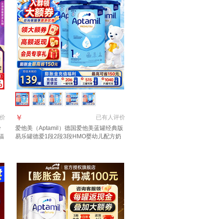
￥
价
已有
人评价
粉
爱他美（Aptamil）德国爱他美蓝罐经典版
福
易乐罐德爱1段2段3段HMO婴幼儿配方奶
粉800g 1段3罐【咨询领大额劵，膨胀金减
15】 至27年8月