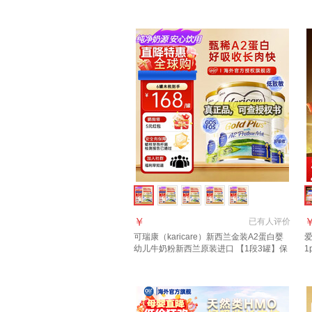
段
￥
已有
人评价
可瑞康（karicare）新西兰金装A2蛋白婴
爱
幼儿牛奶粉新西兰原装进口 【1段3罐】保
1
质期27年7月
高