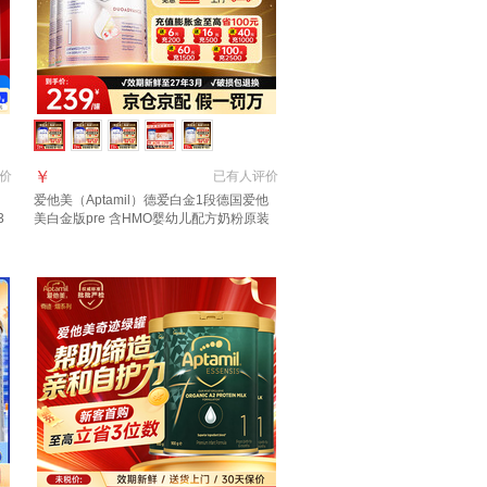
￥
价
已有
人评价
爱他美（Aptamil）德爱白金1段德国爱他
3
美白金版pre 含HMO婴幼儿配方奶粉原装
进口 1段2罐【咨询享低价 好评有惊喜】