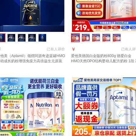
￥
￥
已有
人评价
已有
人评
他美（Aptamil）领熠同源奇迹蓝罐HMO
爱他美德国白金版奶粉800g 德爱白金
婴幼成长奶粉增强免疫力高倍益生元原装
HMO天然OPO结构婴幼儿配方奶粉 1段 
口 1段 3罐【效期至2027.11】 900g 3
罐【询客服领大额券】
 自护力+脑部发育