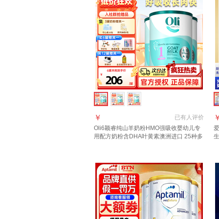
￥
已有
人评价
Oli6颖睿纯山羊奶粉HMO强吸收婴幼儿专
用配方奶粉含DHA叶黄素澳洲进口 25种多
生
维 1段*3罐 28.1到期
【