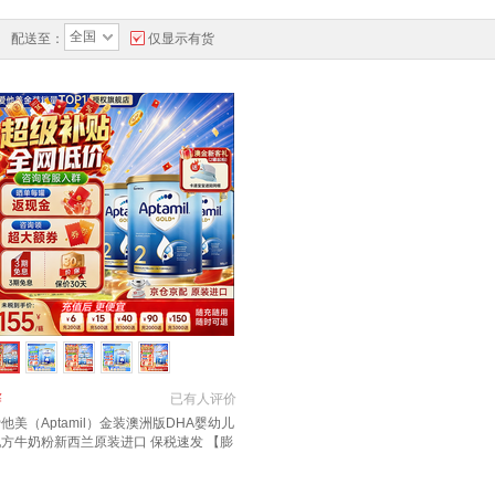
全国
配送至：
仅显示有货
￥
已有
人评价
他美（Aptamil）金装澳洲版DHA婴幼儿
配方牛奶粉新西兰原装进口 保税速发 【膨
金+咨询大额券】2段3罐