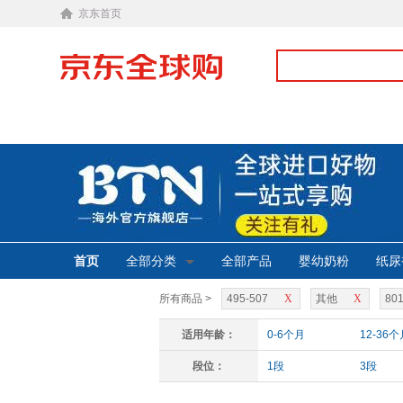
京东首页
首页
全部分类
全部产品
婴幼奶粉
纸尿
所有商品 >
495-507
X
其他
X
801
适用年龄：
0-6个月
12-36个
段位：
1段
3段