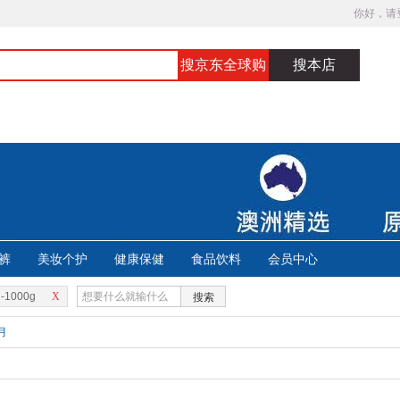
你好，请
搜京东全球购
搜本店
裤
美妆个护
健康保健
食品饮料
会员中心
-1000g
X
搜索
月