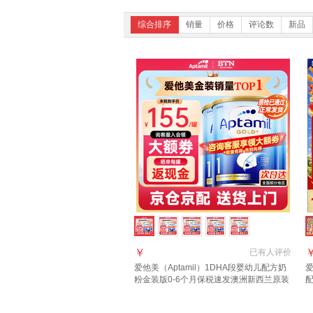
综合排序
销量
价格
评论数
新品
￥
已有
人评价
爱他美（Aptamil）1DHA段婴幼儿配方奶
爱
粉金装版0-6个月保税速发澳洲新西兰原装
进口 【咨询领大额1段3罐(0-6月)
胀