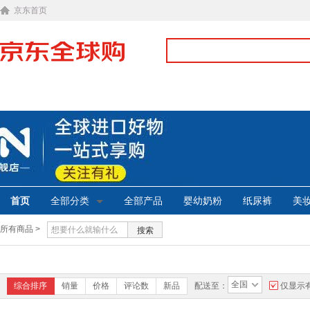
京东首页
首页
全部分类
全部产品
婴幼奶粉
纸尿裤
美
所有商品 >
搜索
全国
综合排序
销量
价格
评论数
新品
配送至：
仅显示