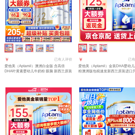
￥
￥
已有
人评价
已
爱他美（Aptamil）澳洲白金版 含高倍
爱他美（Aptamil）金装DHA婴幼
DHA叶黄素婴幼儿牛奶粉 眼脑 新西兰原装
粉澳洲版包税速发新西兰原装进口
进口 2段 3罐 800g 【晒单+种草礼得40 咨
3段 (1岁以上)咨询领大额券 6罐
询领大额券】