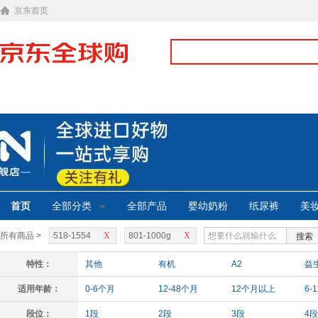
京东首页
首页
全部分类
全部产品
婴幼奶粉
纸尿裤
美
所有商品 >
518-1554
X
801-1000g
X
搜索
特性：
其他
有机
A2
益
适用年龄：
0-6个月
12-48个月
12个月以上
6-
段位：
1段
2段
3段
4段