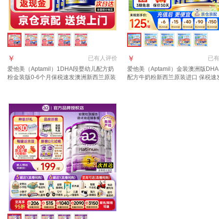
￥
￥
已有
人评价
已
爱他美（Aptamil）1DHA段婴幼儿配方奶
爱他美（Aptamil）金装澳洲版DH
粉金装版0-6个月保税速发澳洲新西兰原装
配方牛奶粉新西兰原装进口 保税速
进口 【咨询领大额1段6罐(0-6月)
询领大额券 享全网底价】3段6罐