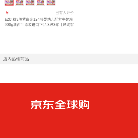
￥
已有
人评价
a2奶粉3段紫白金124段婴幼儿配方牛奶粉
900g新西兰原装进口正品 3段3罐【详询客
服立减84】 适合1-3岁
店内热销商品