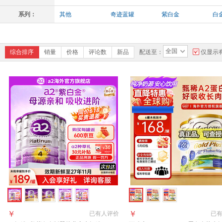
系列：
其他
奇迹蓝罐
紫白金
白
全国
综合排序
销量
价格
评论数
新品
配送至：
仅显示
￥
￥
已有
人评价
已