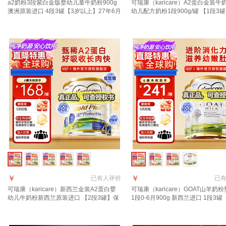
a2奶粉3段紫白金版婴幼儿童牛奶粉900g
可瑞康（karicare）A2蛋白金装牛
澳洲原装进口 4段3罐【3岁以上】27年6月
幼儿配方奶粉1段900g/罐 【1段3
27年7月
￥
￥
已有
人评价
已
可瑞康（karicare）新西兰金装A2蛋白婴
可瑞康（karicare）GOAT山羊奶
幼儿牛奶粉新西兰原装进口 【2段3罐】保
1段0-6月900g 新西兰进口 1段3罐
质期28年2月
7月到期】