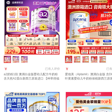
￥
￥
已有
人评价
已
a2奶粉1段 澳洲白金版婴幼儿配方牛奶粉
爱他美（Aptamil）澳洲白金版 含D
含天然A2蛋白新西兰原装进口 【种草得福
叶黄素婴幼儿牛奶粉保税新西兰原
利 2选1】1段3罐
3段 3罐【咨询领大额劵+返现 入群
礼】