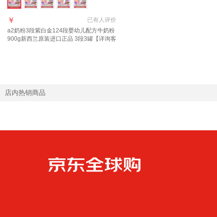
￥
已有
人评价
a2奶粉3段紫白金124段婴幼儿配方牛奶粉
900g新西兰原装进口正品 3段3罐【详询客
服立减84】 适合1-3岁
店内热销商品