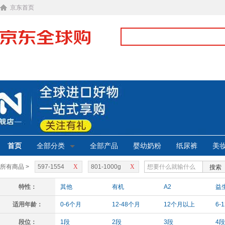
京东首页
首页
全部分类
全部产品
婴幼奶粉
纸尿裤
美
所有商品 >
597-1554
X
801-1000g
X
搜索
特性：
其他
有机
A2
益
适用年龄：
0-6个月
12-48个月
12个月以上
6-
段位：
1段
2段
3段
4段