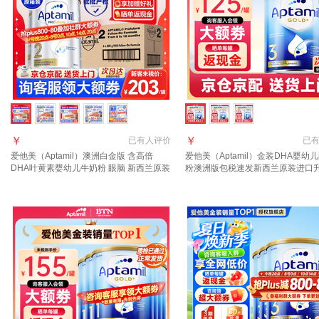
￥
￥
已有
人评价
已
爱他美（Aptamil）澳洲白金版 含高倍
爱他美（Aptamil）金装DHA婴幼
DHA叶黄素婴幼儿牛奶粉 眼脑 新西兰原装
粉澳洲版包税速发新西兰原装进口
进口 2段 3罐 800g 【晒单+种草礼得40 咨
3段 (1岁以上)咨询领大额券 6罐
询领大额券】