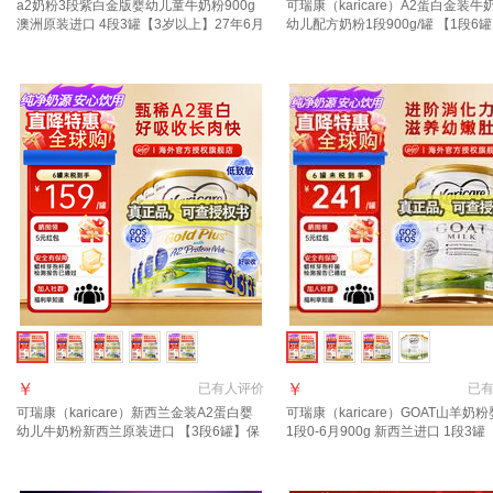
a2奶粉3段紫白金版婴幼儿童牛奶粉900g
可瑞康（karicare）A2蛋白金装牛
澳洲原装进口 4段3罐【3岁以上】27年6月
幼儿配方奶粉1段900g/罐 【1段6
27年7月
￥
￥
已有
人评价
已
可瑞康（karicare）新西兰金装A2蛋白婴
可瑞康（karicare）GOAT山羊奶
幼儿牛奶粉新西兰原装进口 【3段6罐】保
1段0-6月900g 新西兰进口 1段3罐
质期27年7月
7月到期】