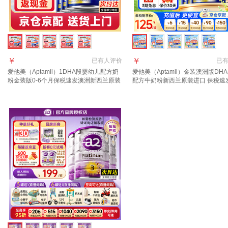
￥
￥
已有
人评价
已
爱他美（Aptamil）1DHA段婴幼儿配方奶
爱他美（Aptamil）金装澳洲版DH
粉金装版0-6个月保税速发澳洲新西兰原装
配方牛奶粉新西兰原装进口 保税速
进口 【咨询领大额1段6罐(0-6月)
询领大额券 享全网底价】3段6罐