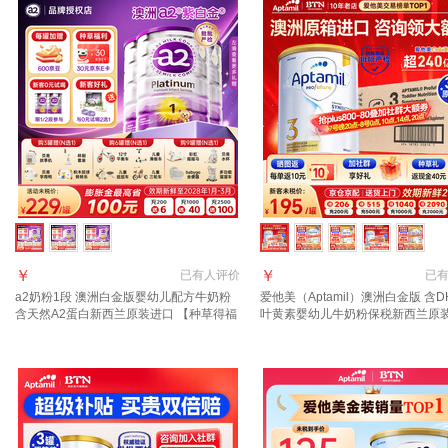
￥
￥
已有
人评价
已
a2奶粉1段 澳洲白金版婴幼儿配方牛奶粉
爱他美（Aptamil）澳洲白金版 含D
含天然A2蛋白新西兰原装进口 【种草得福
叶黄素婴幼儿牛奶粉保税新西兰原
利 2选1】1段3罐
3段 3罐【咨询领大额劵+返现 入群
礼】