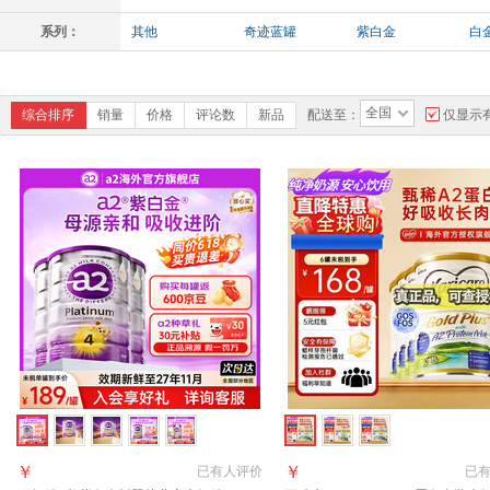
系列：
其他
奇迹蓝罐
紫白金
白
全国
综合排序
销量
价格
评论数
新品
配送至：
仅显示
￥
￥
已有
人评价
已