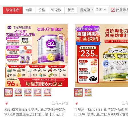
全国
综合排序
销量
价格
评论数
新品
配送至：
仅显示
￥
￥
已有
人评价
已
a2奶粉紫白金2段婴幼儿配方34段牛奶粉
可瑞康（karicare）山羊奶粉新西
900g新西兰原装进口 2段3罐【30元E卡
口GOAT婴幼儿配方奶粉900g 2段3
+18元京豆】
年10月到期】