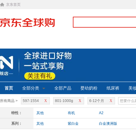
京东首页
首页
全部分类
全部产品
婴幼奶粉
纸尿裤
美
所有商品 >
597-1554
X
801-1000g
X
6-12个月
X
特性：
其他
有机
A2
系列：
其他
紫白金
白金澳洲版