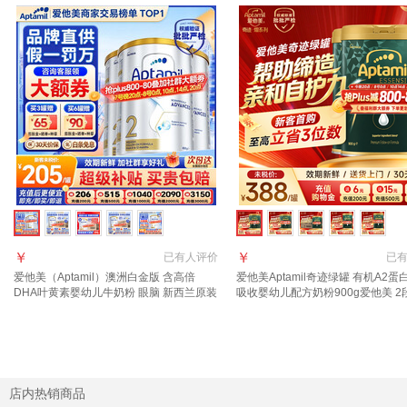
￥
￥
已有
人评价
已
爱他美（Aptamil）澳洲白金版 含高倍
爱他美Aptamil奇迹绿罐 有机A2蛋
DHA叶黄素婴幼儿牛奶粉 眼脑 新西兰原装
吸收婴幼儿配方奶粉900g爱他美 2
进口 2段 3罐 800g 【晒单+种草礼得40 咨
【每罐返+集罐赠品】晒图种草返9
询领大额券】
店内热销商品