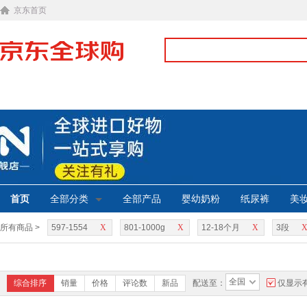
京东首页
首页
全部分类
全部产品
婴幼奶粉
纸尿裤
美
所有商品 >
597-1554
X
801-1000g
X
12-18个月
X
3段
全国
综合排序
销量
价格
评论数
新品
配送至：
仅显示