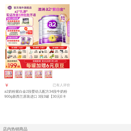
￥
已有
人评价
a2奶粉紫白金2段婴幼儿配方34段牛奶粉
900g新西兰原装进口 3段3罐【30元E卡
+18元京豆】效期至28年1-4月
店内热销商品