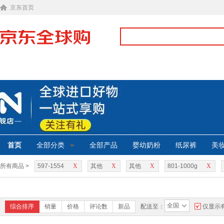
京东首页
首页
全部分类
全部产品
婴幼奶粉
纸尿裤
美
所有商品 >
597-1554
X
其他
X
其他
X
801-1000g
X
全国
综合排序
销量
价格
评论数
新品
配送至：
仅显示