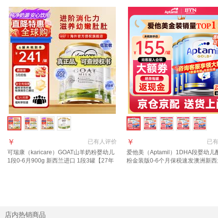
￥
￥
已有
人评价
已
可瑞康（karicare）GOAT山羊奶粉婴幼儿
爱他美（Aptamil）1DHA段婴幼
1段0-6月900g 新西兰进口 1段3罐【27年
粉金装版0-6个月保税速发澳洲新
7月到期】
进口 【咨询领大额1段6罐(0-6月)
店内热销商品