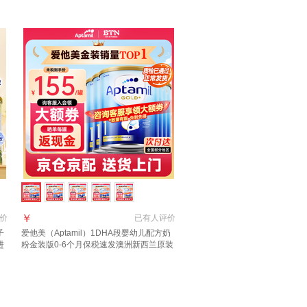
7月到期】
￥
价
已有
人评价
子
爱他美（Aptamil）1DHA段婴幼儿配方奶
进
粉金装版0-6个月保税速发澳洲新西兰原装
进口 【咨询领大额1段6罐(0-6月)