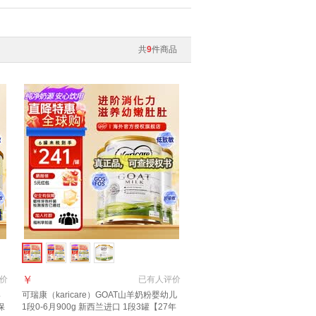
共
9
件商品
￥
价
已有
人评价
婴
可瑞康（karicare）GOAT山羊奶粉婴幼儿
保
1段0-6月900g 新西兰进口 1段3罐【27年