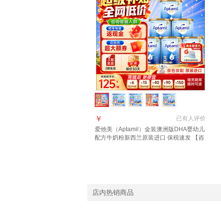
￥
已有
人评价
爱他美（Aptamil）金装澳洲版DHA婴幼儿
配方牛奶粉新西兰原装进口 保税速发 【咨
询领大额券 享全网底价】3段6罐
店内热销商品