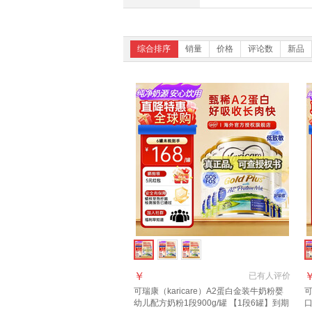
综合排序
销量
价格
评论数
新品
￥
已有
人评价
可瑞康（karicare）A2蛋白金装牛奶粉婴
可
幼儿配方奶粉1段900g/罐 【1段6罐】到期
口