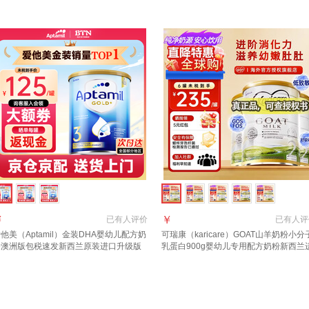
10月到期】
质期27年7月
￥
￥
已有
人评价
已有
人评
他美（Aptamil）金装DHA婴幼儿配方奶
可瑞康（karicare）GOAT山羊奶粉小分
粉澳洲版包税速发新西兰原装进口升级版
乳蛋白900g婴幼儿专用配方奶粉新西兰
段 (1岁以上)咨询领大额券 6罐
口 2段3罐【27年10月到期】