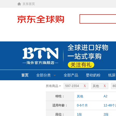
京东首页
首页
全部分类
全部产品
婴幼奶粉
纸尿
所有商品 >
597-1554
X
其他
X
8
特性：
其他
A2
适用年龄：
0-6个月
12-48个
段位：
1段
2段