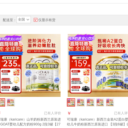
全国
配送至：
仅显示有货
￥
￥
已有
人评价
已有
人评
瑞康（karicare）山羊奶粉新西兰原装进
可瑞康（karicare）新西兰金装A2蛋白
GOAT婴幼儿配方奶粉900g 2段3罐【27
幼儿牛奶粉新西兰原装进口 【3段6罐】