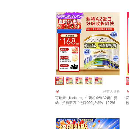
27年7月
年
￥
已有
人评价
可瑞康（karicare）牛奶粉金装A2蛋白婴
爱
幼儿奶粉新西兰进口900g3罐装 【2段6
罐】保质期28年2月
3