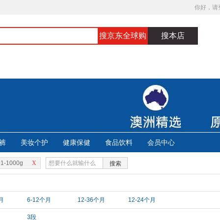
你好，请
搜京东全球购
搜本店
裤
美妆个护
健康保健
食品饮料
会员中心
01-1000g
X
搜索
月
6-12个月
12-36个月
12-24个月
3段