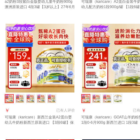
a2奶粉3段紫白金版婴幼儿童牛奶粉900g
可瑞康（karicare）A2蛋白金装牛
澳洲原装进口 4段3罐【3岁以上】27年6月
幼儿配方奶粉1段900g/罐 【1段6
27年7月
￥
￥
已有
人评价
已
可瑞康（karicare）新西兰金装A2蛋白婴
可瑞康（karicare）GOAT山羊奶
幼儿牛奶粉新西兰原装进口 【3段6罐】保
1段0-6月900g 新西兰进口 1段3罐
质期27年7月
7月到期】