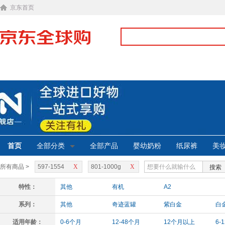
京东首页
首页
全部分类
全部产品
婴幼奶粉
纸尿裤
美
所有商品 >
597-1554
X
801-1000g
X
搜索
特性：
其他
有机
A2
系列：
其他
奇迹蓝罐
紫白金
白
适用年龄：
0-6个月
12-48个月
12个月以上
6-