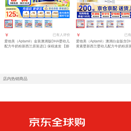
￥
￥
已有
人评价
已
爱他美（Aptamil）金装澳洲版DHA婴幼儿
爱他美（Aptamil）澳洲白金版含D
配方牛奶粉新西兰原装进口 保税速发 【膨
黄素婴新西兰婴幼儿配方牛奶粉原
胀金+入群享大额礼】4段6罐 效期至27年
1段 800g 3罐 【品牌直供 询客服
11月
劵】
店内热销商品