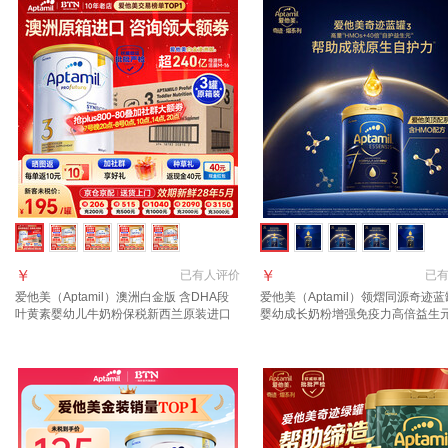
￥
￥
已有
人评价
已
爱他美（Aptamil）澳洲白金版 含DHA段
爱他美（Aptamil）领熠同源奇迹蓝
叶黄素婴幼儿牛奶粉保税新西兰原装进口
婴幼成长奶粉增强免疫力高倍益生
3段 3罐【咨询领大额劵+返现 入群享好
进口 3段 3罐【效期至2027.12集
礼】
+入群返现】