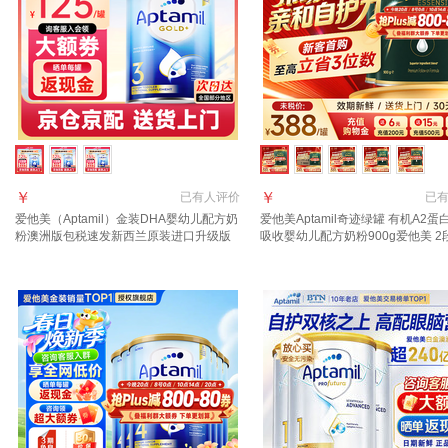
￥
￥
已有
人评价
已
爱他美（Aptamil）金装DHA婴幼儿配方奶
爱他美Aptamil奇迹绿罐 有机A2蛋
粉澳洲版包税速发新西兰原装进口升级版
吸收婴幼儿配方奶粉900g爱他美 2
3段 (1岁以上)咨询领大额券 6罐
【每罐返+集罐赠品】晒图种草返9