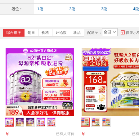
段位：
1段
2段
3段
4段
全国
综合排序
销量
价格
评论数
新品
配送至：
仅显示
￥
￥
已有
人评价
已