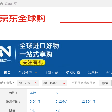
京东首页
首页
全部分类
全部产品
婴幼奶粉
纸尿裤
美
所有商品 >
657-789
X
801-1000g
X
搜索
特性：
其他
A2
适用年龄：
0-6个月
6-12个月
12-36个月
段位：
1段
2段