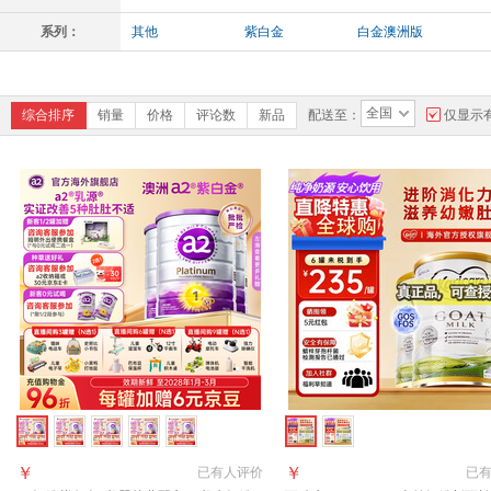
系列：
其他
紫白金
白金澳洲版
全国
综合排序
销量
价格
评论数
新品
配送至：
仅显示
￥
￥
已有
人评价
已