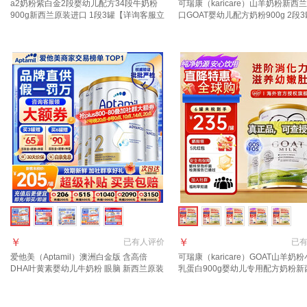
a2奶粉紫白金2段婴幼儿配方34段牛奶粉
可瑞康（karicare）山羊奶粉新西
900g新西兰原装进口 1段3罐【详询客服立
口GOAT婴幼儿配方奶粉900g 2段3
减63元】
年10月到期】
￥
￥
已有
人评价
已
爱他美（Aptamil）澳洲白金版 含高倍
可瑞康（karicare）GOAT山羊奶
DHA叶黄素婴幼儿牛奶粉 眼脑 新西兰原装
乳蛋白900g婴幼儿专用配方奶粉新
进口 2段 3罐 800g 【晒单+种草礼得40 咨
口 2段3罐【27年10月到期】
询领大额券】