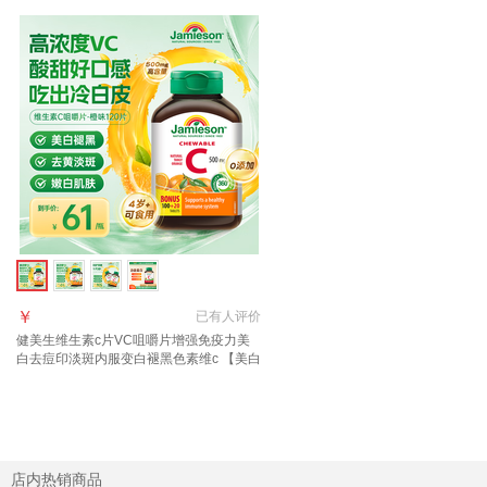
￥
已有
人评价
健美生维生素c片VC咀嚼片增强免疫力美
白去痘印淡斑内服变白褪黑色素维c 【美白
去黄淡斑】橙味VC片 120片*1瓶
店内热销商品