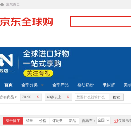
京东首页
首页
全部分类
全部产品
婴幼奶粉
纸尿裤
美
所有商品 >
70-90
X
40岁以上
X
搜索
全国
综合排序
销量
价格
评论数
新品
配送至：
仅显示