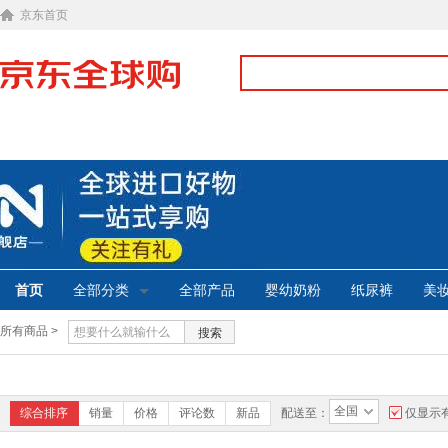
京东首页
首页
全部分类
全部产品
婴幼奶粉
纸尿裤
美
所有商品 >
搜索
全国
综合排序
销量
价格
评论数
新品
配送至：
仅显示