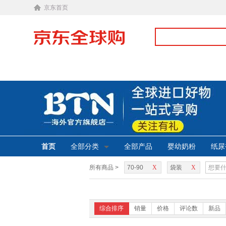
京东首页
首页
全部分类
全部产品
婴幼奶粉
纸尿
所有商品 >
70-90
X
袋装
X
综合排序
销量
价格
评论数
新品