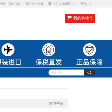
◇
登录
我的订单
我的京东国际
关注京东国际
帮助中心
我的购物车
共
1
件商品