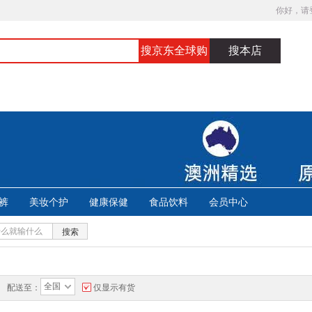
你好，请
搜京东全球购
搜本店
裤
美妆个护
健康保健
食品饮料
会员中心
搜索
全国
配送至：
仅显示有货