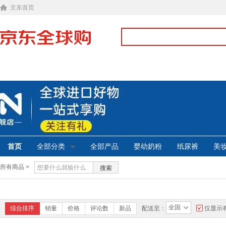
京东首页
首页
全部分类
全部产品
婴幼奶粉
纸尿裤
美
所有商品 >
搜索
全国
综合排序
销量
价格
评论数
新品
配送至：
仅显示