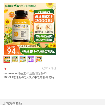
￥
已有
人评价
naturewise维生素d3活性阳光瓶d3
2000IU维他命d成人孕妇中老年补钙促钙
吸收 【2000IU】大众摄入量 日常补充 90
粒*1瓶
店内热销商品