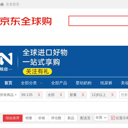
京东首页
首页
全部分类
全部产品
婴幼奶粉
纸尿裤
美
所有商品 >
99-135
X
全部
X
胶囊
X
12岁以上
X
全国
综合排序
销量
价格
评论数
新品
配送至：
仅显示