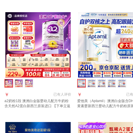
西兰 1段 900g 1罐 【效期27年11月/福利
进口 1段 900g 1罐 【咨询领大额
群更优惠】
享好礼】
￥
￥
已有
人评价
已
a2奶粉1段 澳洲白金版婴幼儿配方牛奶粉
爱他美（Aptamil）澳洲白金版含D
含天然A2蛋白新西兰原装进口 【下单立返
黄素婴新西兰婴幼儿配方牛奶粉原
600京豆 多买多返】a2奶粉1段1罐
1段【官方正品 多买多返现】效期2