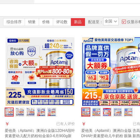
全国
综合排序
销量
价格
评论数
新品
配送至：
仅显示
￥
￥
已有
人评价
已
爱他美（Aptamil）澳洲白金版12DHA段叶
爱他美（Aptamil）澳洲白金版 含
黄素婴幼儿配方奶粉铂金装0-6月900g新
DHA叶黄素婴幼儿牛奶粉 眼脑 新