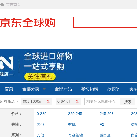
京东首页
首页
全部分类
全部产品
婴幼奶粉
纸尿裤
美
所有商品 >
801-1000g
X
0-6个月
X
搜索
价格：
0-229
229-245
245-268
26
特性：
其他
有机
A2
益
系列：
其他
奇迹蓝罐
紫白金
白