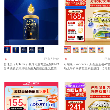
￥
￥
已有
人评价
已
爱他美（Aptamil）领熠同源奇迹蓝罐HMO
可瑞康（karicare）新西兰金装A2
婴幼成长奶粉增强免疫力高倍益生元原装
幼儿牛奶粉新西兰原装进口 【1段1
进口 1段 1罐【效期至2027.11】 品牌直供
质期27年7月
假一罚万