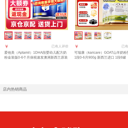
￥
￥
已有
人评价
已
爱他美（Aptamil）1DHA段婴幼儿配方奶
可瑞康（karicare）GOAT山羊奶
粉金装版0-6个月保税速发澳洲新西兰原装
1段0-6月900g 新西兰进口 1段6罐
进口 【咨询领大额券】1段2罐(0-6月)
7月到期】
店内热销商品