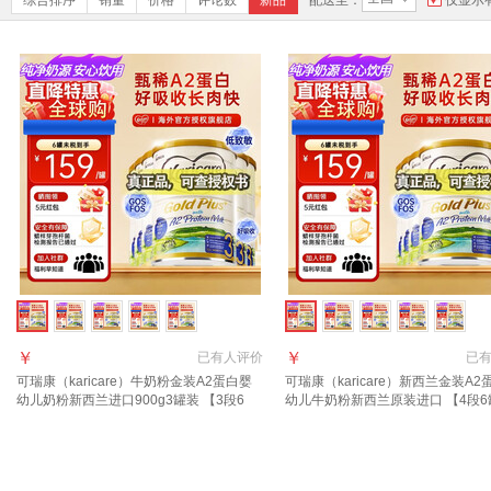
综合排序
销量
价格
评论数
新品
配送至：
仅显示
￥
￥
已有
人评价
已
可瑞康（karicare）牛奶粉金装A2蛋白婴
可瑞康（karicare）新西兰金装A2
幼儿奶粉新西兰进口900g3罐装 【3段6
幼儿牛奶粉新西兰原装进口 【4段6
罐】保质期27年7月
质期27年9月