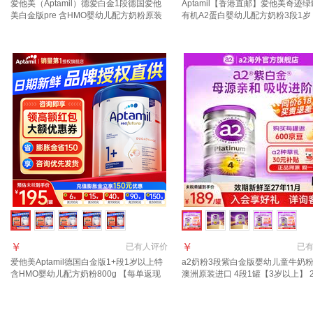
爱他美（Aptamil）德爱白金1段德国爱他
Aptamil【香港直邮】爱他美奇迹
美白金版pre 含HMO婴幼儿配方奶粉原装
有机A2蛋白婴幼儿配方奶粉3段1岁 
进口 1+段3罐【详情页领大额券】【官方
900g 1罐
正品 假一赔十】
￥
￥
已有
人评价
已
爱他美Aptamil德国白金版1+段1岁以上特
a2奶粉3段紫白金版婴幼儿童牛奶粉9
含HMO婴幼儿配方奶粉800g 【每单返现
澳洲原装进口 4段1罐【3岁以上】 2
金】1+段2罐（适合1岁以上）
月