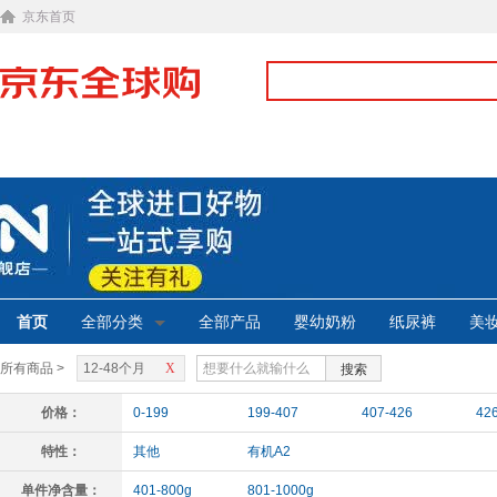
京东首页
首页
全部分类
全部产品
婴幼奶粉
纸尿裤
美
所有商品 >
12-48个月
X
搜索
价格：
0-199
199-407
407-426
42
特性：
其他
有机A2
单件净含量：
401-800g
801-1000g