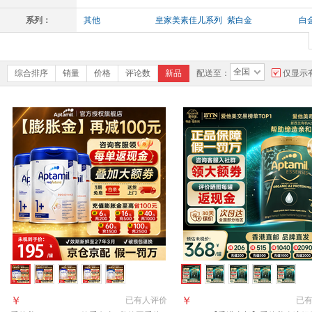
系列：
其他
皇家美素佳儿系列
紫白金
白
全国
综合排序
销量
价格
评论数
新品
配送至：
仅显示
￥
￥
已有
人评价
已