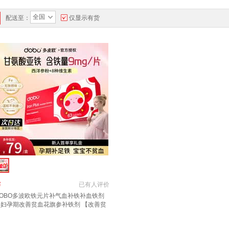
全国
配送至：
仅显示有货
￥
已有
人评价
DOBO多波欧铁元片补气血补铁补血铁剂
孕妇孕期改善贫血花旗参补铁剂 【改善贫
】DOBO铁元片补铁 63片*1盒