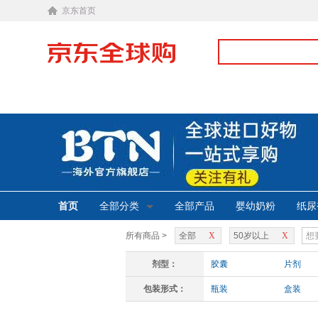
京东首页
首页
全部分类
全部产品
婴幼奶粉
纸尿
所有商品 >
全部
X
50岁以上
X
剂型：
胶囊
片剂
包装形式：
瓶装
盒装