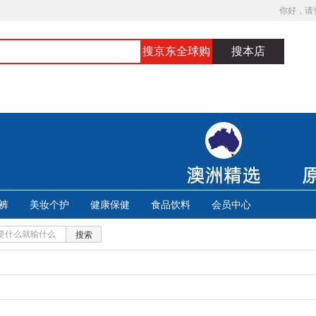
你好，请
搜京东全球购
搜本店
裤
美妆个护
健康保健
食品饮料
会员中心
搜索