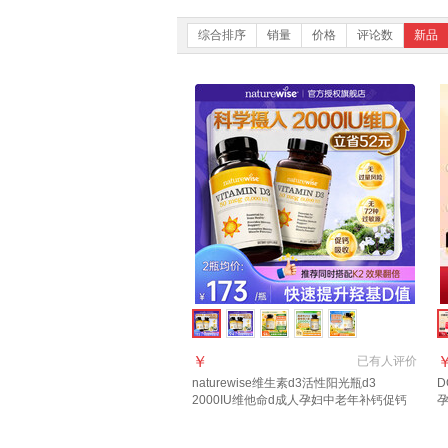
综合排序
销量
价格
评论数
新品
￥
已有
人评价
naturewise维生素d3活性阳光瓶d3
2000IU维他命d成人孕妇中老年补钙促钙
吸收 【2瓶装立省42】2000IU 360粒*2瓶
血