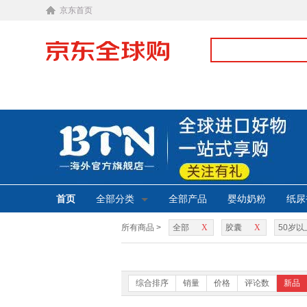
京东首页
首页
全部分类
全部产品
婴幼奶粉
纸尿
所有商品 >
全部
X
胶囊
X
50岁以
综合排序
销量
价格
评论数
新品