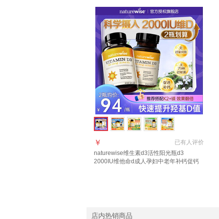
￥
已有
人评价
naturewise维生素d3活性阳光瓶d3
2000IU维他命d成人孕妇中老年补钙促钙
吸收 【2瓶划算直降62】2000IU 90粒*2瓶
店内热销商品