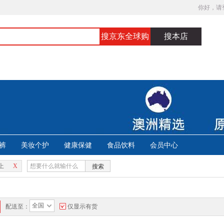
你好，请
搜京东全球购
搜本店
裤
美妆个护
健康保健
食品饮料
会员中心
上
X
搜索
全国
配送至：
仅显示有货