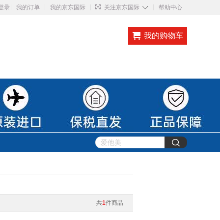
◇
登录
我的订单
我的京东国际
关注京东国际
帮助中心
我的购物车
共
1
件商品