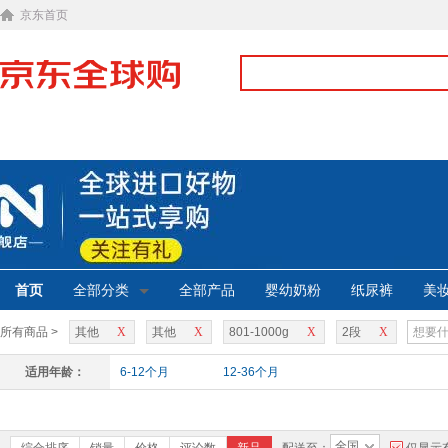
京东首页
首页
全部分类
全部产品
婴幼奶粉
纸尿裤
美
所有商品 >
其他
X
其他
X
801-1000g
X
2段
X
适用年龄：
6-12个月
12-36个月
全国