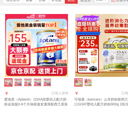
综合排序
销量
价格
评论数
新品
配送至：
仅显示
￥
￥
已有
人评价
已
爱他美（Aptamil）1DHA段婴幼儿配方奶
可瑞康（karicare）山羊奶粉新西
粉金装版0-6个月保税速发澳洲新西兰原装
口GOAT婴幼儿配方奶粉900g 2段3
进口 【咨询领大额券】2段1罐(6-12月)
年10月到期】