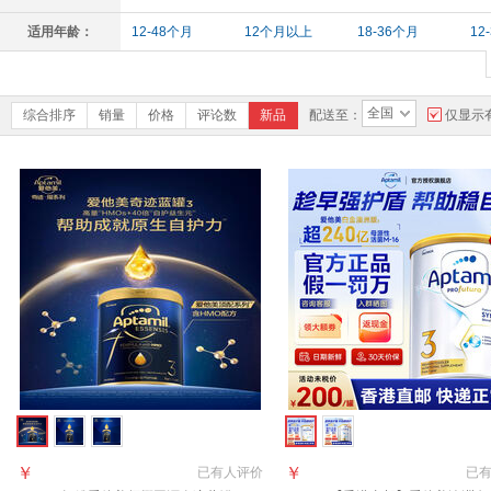
适用年龄：
12-48个月
12个月以上
18-36个月
12
全国
综合排序
销量
价格
评论数
新品
配送至：
仅显示
￥
￥
已有
人评价
已