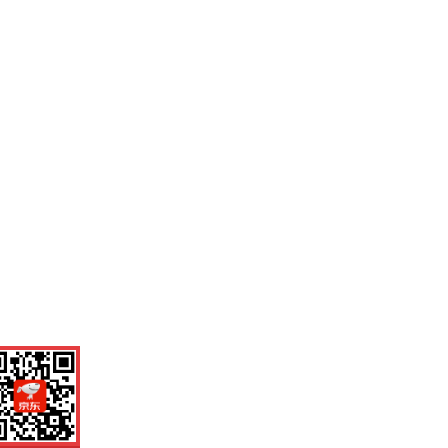
机扫一扫，劲