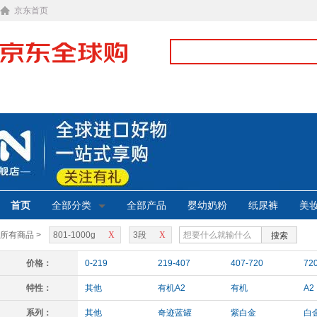
京东首页
首页
全部分类
全部产品
婴幼奶粉
纸尿裤
美
所有商品 >
801-1000g
X
3段
X
搜索
价格：
0-219
219-407
407-720
72
特性：
其他
有机A2
有机
A2
系列：
其他
奇迹蓝罐
紫白金
白