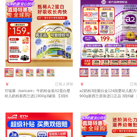
￥
￥
已有
人评价
已
可瑞康（karicare）牛奶粉金装A2蛋白婴
a2奶粉3段紫白金124段婴幼儿配
幼儿奶粉新西兰进口900g3罐装 【3段6
900g新西兰原装进口正品 3段6罐 
罐】保质期27年7月
客服立减181】 适合1-3岁