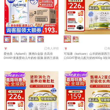
￥
￥
已有
人评价
已
爱他美（Aptamil）澳洲白金版 含高倍
可瑞康（karicare）山羊奶粉新西
DHA叶黄素婴幼儿牛奶粉 眼脑 新西兰原装
口GOAT婴幼儿配方奶粉900g 3段3
进口 3段 3罐【咨询领劵 入社群享好礼】
年6月到期】