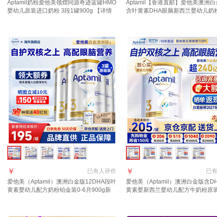
Aptamil奶粉爱他美领熠同源奇迹蓝罐HMO
Aptamil【香港直邮】爱他美澳洲白
婴幼儿原装进口奶粉 3段1罐900g 【详情
含叶黄素DHA眼脑新西兰婴幼儿奶粉
页领券下单】 效期至2027.12
900g 1罐 2027年10月
￥
￥
已有
人评价
已
爱他美（Aptamil）澳洲白金版12DHA段叶
爱他美（Aptamil）澳洲白金版含D
黄素婴幼儿配方奶粉铂金装0-6月900g新
黄素婴新西兰婴幼儿配方牛奶粉原
西兰 3段 900g 3罐 【冲1000返40叠大额
3段【推荐9罐 膨胀金立省10元/罐
券】
27年6月