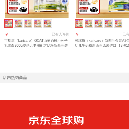
￥
￥
已有
人评价
已
可瑞康（karicare）GOAT山羊奶粉小分子
可瑞康（karicare）新西兰金装A2
乳蛋白900g婴幼儿专用配方奶粉新西兰进
幼儿牛奶粉新西兰原装进口 【3段1
口 3段3罐【27年6月到期】
质期27年7月
店内热销商品