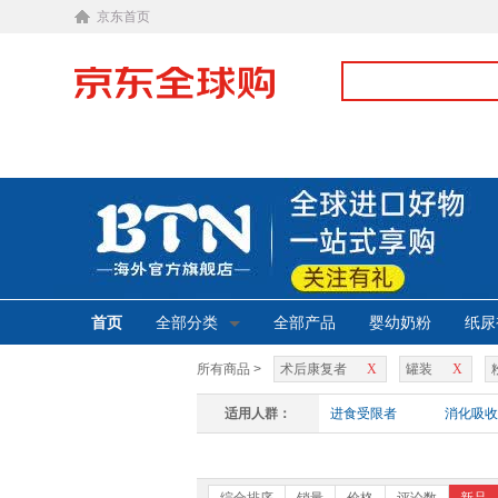
京东首页
首页
全部分类
全部产品
婴幼奶粉
纸尿
所有商品 >
术后康复者
X
罐装
X
适用人群：
进食受限者
消化吸收