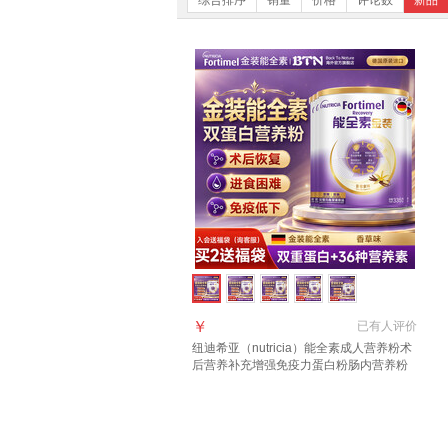
综合排序
销量
价格
评论数
新品
￥
已有
人评价
纽迪希亚（nutricia）能全素成人营养粉术
后营养补充增强免疫力蛋白粉肠内营养粉
金装 【入会享好礼 详询客服】 335g*4罐