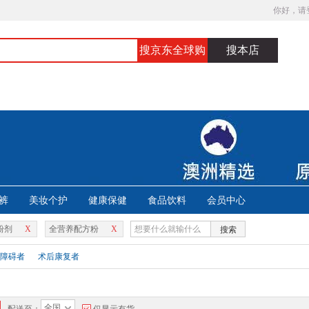
你好，请
搜京东全球购
搜本店
裤
美妆个护
健康保健
食品饮料
会员中心
粉剂
X
全营养配方粉
X
搜索
障碍者
术后康复者
全国