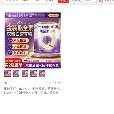
综合排序
销量
价格
评论数
新品
配送至：
仅显示
￥
已有
人评价
纽迪希亚（nutricia）能全素成人营养粉术
后营养补充增强免疫力蛋白粉肠内营养粉
金装 【入会享好礼 详询客服】 335g*4罐