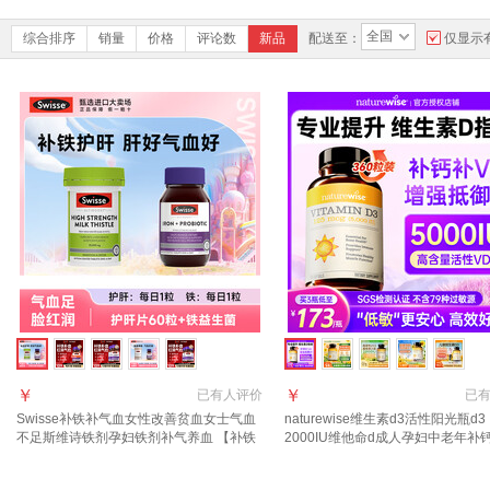
全国
综合排序
销量
价格
评论数
新品
配送至：
仅显示
￥
￥
已有
人评价
已
Swisse补铁补气血女性改善贫血女士气血
naturewise维生素d3活性阳光瓶d3
不足斯维诗铁剂孕妇铁剂补气养血 【补铁
2000IU维他命d成人孕妇中老年补
+护肝】铁30粒+ 60粒*1瓶 护肝片
吸收 【5000IU 1年量】羟基D<20 
*1瓶