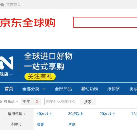
京东首页
首页
全部分类
全部产品
婴幼奶粉
纸尿裤
美
所有商品 >
中年
X
搜索
适用年龄：
40岁以上
30岁以上
20岁以上
1
剂型：
胶囊
片剂